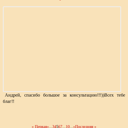
Андрей, спасибо большое за консультацию!!!))Всех тебе
благ!!
« Первая
«
...
3
4
5
6
7
...
10
...
»
Последняя »