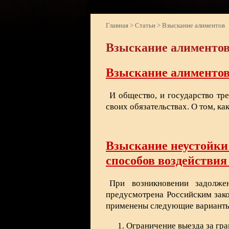
Главная
>
Статьи
>
Взыскание алиментов
Взыскание алименто
Взыскание алиментов 
И общество, и государство тр
своих обязательствах. О том, ка
Взыскание неустойки 
способов воздействия
При возникновении задолжен
предусмотрена Российским зако
применены следующие варианты
Ограничение выезда за гра