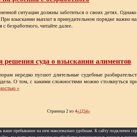
зненной ситуации должны заботиться о своих детях. Однако
. При взыскании выплат в принудительном порядке важно на
 с безработного, читайте далее.
 решения суда о взыскании алиментов
порам нередко пугают длительные судебные разбирательст
лдела. О том, с какими сложностями можно столкнуться п
ностью »
Страница 2 из 4
«
1
2
3
4
»
ать ваше пребывание на нем максимально удобным. К cайту подключен се