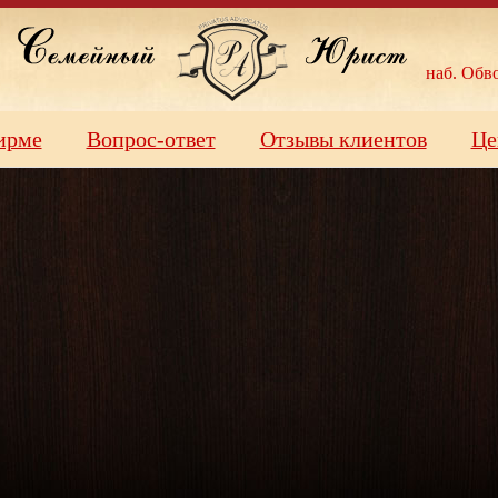
наб. Обво
ирме
Вопрос-ответ
Отзывы клиентов
Це